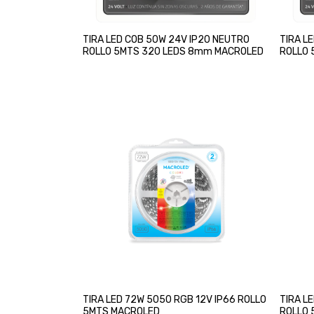
TIRA LED COB 50W 24V IP20 NEUTRO
TIRA L
ROLLO 5MTS 320 LEDS 8mm MACROLED
ROLLO 
TIRA LED 72W 5050 RGB 12V IP66 ROLLO
TIRA L
5MTS MACROLED
ROLLO 