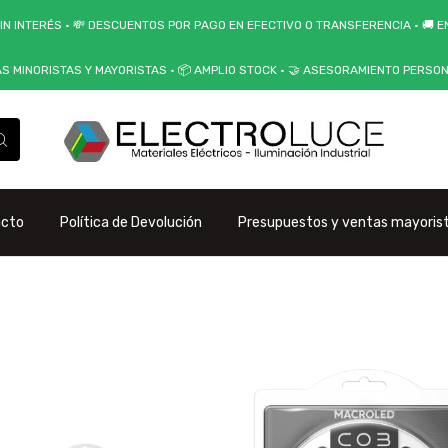
IN INTERÉS • 💸 DESCUENTOS POR PAGO EN EFECTIVO O TRANSFERENCIA • 🚚 EN
AS MINORISTAS Y MAYORISTAS • 📦 AMPLIO STOCK • 🤝 ASESORAMIENTO PERSO
acto
Política de Devolución
Presupuestos y ventas mayoris