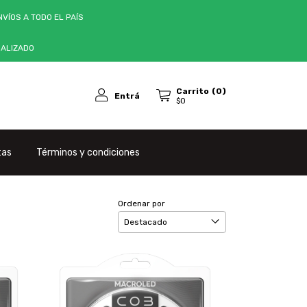
VÍOS A TODO EL PAÍS
NALIZADO
Carrito
(
0
)
Entrá
$0
tas
Términos y condiciones
Ordenar por