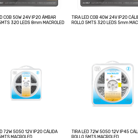
ED COB 50W 24V IP20 ÁMBAR
TIRA LED COB 40W 24V IP20 CÁL
5MTS 320 LEDS 8mm MACROLED
ROLLO 5MTS 320 LEDS 5mm MA
ED 72W 5050 12V IP20 CÁLIDA
TIRA LED 72W 5050 12V IP45 CÁL
5MTS MACROLED
ROLLO 5MTS MACROLED