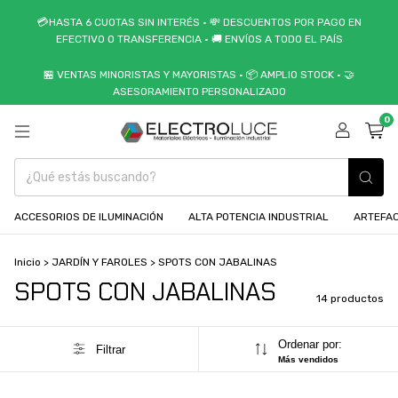
💳HASTA 6 CUOTAS SIN INTERÉS • 💸 DESCUENTOS POR PAGO EN
EFECTIVO O TRANSFERENCIA • 🚚 ENVÍOS A TODO EL PAÍS
🏪 VENTAS MINORISTAS Y MAYORISTAS • 📦 AMPLIO STOCK • 🤝
ASESORAMIENTO PERSONALIZADO
0
ACCESORIOS DE ILUMINACIÓN
ALTA POTENCIA INDUSTRIAL
ARTEFAC
Inicio
>
JARDÍN Y FAROLES
>
SPOTS CON JABALINAS
SPOTS CON JABALINAS
14 productos
Ordenar por:
Filtrar
Más vendidos