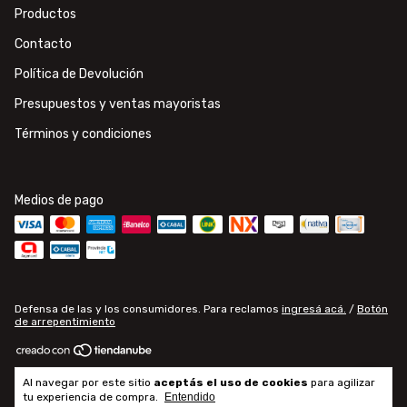
Productos
Contacto
Política de Devolución
Presupuestos y ventas mayoristas
Términos y condiciones
Medios de pago
Defensa de las y los consumidores. Para reclamos
ingresá acá.
/
Botón
de arrepentimiento
Copyright Electroluce - Materiales de electricidad e iluminación - 2026.
Al navegar por este sitio
aceptás el uso de cookies
para agilizar
Todos los derechos reservados.
tu experiencia de compra.
Entendido