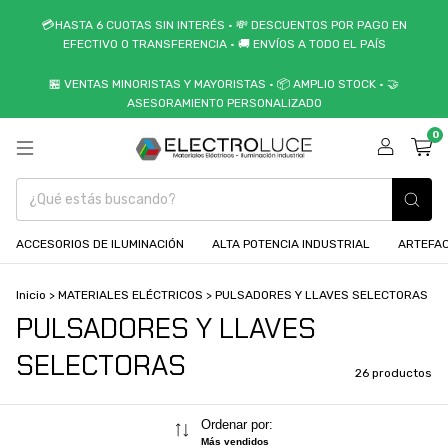
💳HASTA 6 CUOTAS SIN INTERÉS • 💸 DESCUENTOS POR PAGO EN
EFECTIVO O TRANSFERENCIA • 🚚 ENVÍOS A TODO EL PAÍS
🏪 VENTAS MINORISTAS Y MAYORISTAS • 📦 AMPLIO STOCK • 🤝
ASESORAMIENTO PERSONALIZADO
0
ACCESORIOS DE ILUMINACIÓN
ALTA POTENCIA INDUSTRIAL
ARTEFAC
Inicio
>
MATERIALES ELÉCTRICOS
>
PULSADORES Y LLAVES SELECTORAS
PULSADORES Y LLAVES
SELECTORAS
26 productos
Ordenar por:
Más vendidos