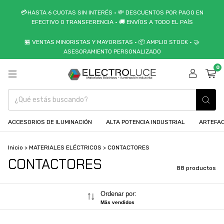
💳HASTA 6 CUOTAS SIN INTERÉS • 💸 DESCUENTOS POR PAGO EN
EFECTIVO O TRANSFERENCIA • 🚚 ENVÍOS A TODO EL PAÍS
🏪 VENTAS MINORISTAS Y MAYORISTAS • 📦 AMPLIO STOCK • 🤝
ASESORAMIENTO PERSONALIZADO
0
ACCESORIOS DE ILUMINACIÓN
ALTA POTENCIA INDUSTRIAL
ARTEFAC
Inicio
>
MATERIALES ELÉCTRICOS
>
CONTACTORES
CONTACTORES
88 productos
Ordenar por:
Más vendidos