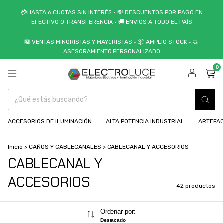
💳HASTA 6 CUOTAS SIN INTERÉS • 💸 DESCUENTOS POR PAGO EN
EFECTIVO O TRANSFERENCIA • 🚚 ENVÍOS A TODO EL PAÍS
🏪 VENTAS MINORISTAS Y MAYORISTAS • 📦 AMPLIO STOCK • 🤝
ASESORAMIENTO PERSONALIZADO
0
ACCESORIOS DE ILUMINACIÓN
ALTA POTENCIA INDUSTRIAL
ARTEFAC
Inicio
>
CAÑOS Y CABLECANALES
>
CABLECANAL Y ACCESORIOS
CABLECANAL Y
ACCESORIOS
42 productos
Ordenar por:
Destacado