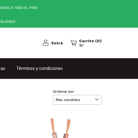
VÍOS A TODO EL PAÍS
NALIZADO
Carrito
(
0
)
Entrá
$0
tas
Términos y condiciones
Ordenar por