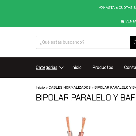
💳HASTA 6 CUOTAS S
🏪 VENT
Categorías
Inicio
Productos
Cont
Inicio
>
CABLES NORMALIZADOS
>
BIPOLAR PARALELO Y B
BIPOLAR PARALELO Y BAF