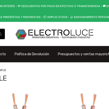
IN INTERÉS • 💸 DESCUENTOS POR PAGO EN EFECTIVO O TRANSFERENCIA • 🚚 EN
AS MINORISTAS Y MAYORISTAS • 📦 AMPLIO STOCK • 🤝 ASESORAMIENTO PERSO
acto
Política de Devolución
Presupuestos y ventas mayoris
AFLE
LE