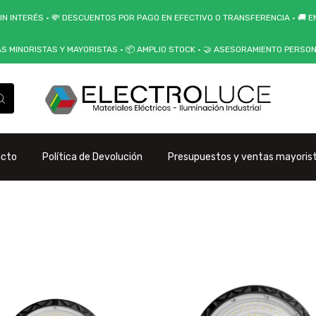
IN INTERÉS • 💸 DESCUENTOS POR PAGO EN EFECTIVO O TRANSFERENCIA • 🚚 EN
AS MINORISTAS Y MAYORISTAS • 📦 AMPLIO STOCK • 🤝 ASESORAMIENTO PERSO
acto
Política de Devolución
Presupuestos y ventas mayoris