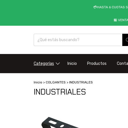
💳HASTA 6 CUOTAS S
🏪 VENT
Categorías
Inicio
Productos
Cont
Inicio
>
COLGANTES
>
INDUSTRIALES
INDUSTRIALES