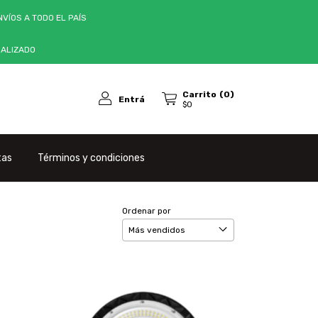
VÍOS A TODO EL PAÍS
NALIZADO
Carrito
(
0
)
Entrá
$0
tas
Términos y condiciones
Ordenar por